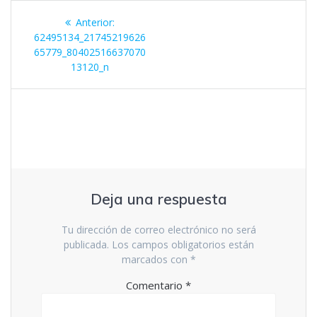
Navegación
Entrada
Anterior:
de
anterior:
62495134_21745219626
65779_80402516637070
entradas
13120_n
Deja una respuesta
Tu dirección de correo electrónico no será
publicada.
Los campos obligatorios están
marcados con
*
Comentario
*