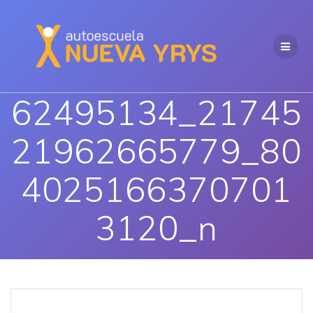
Saltar
al
contenido
62495134_21745
21962665779_80
4025166370701
3120_n