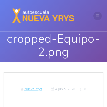
Saltar
al
contenido
cropped-Equipo-
2.png
Nueva_Yrys
4 junio, 2020
|
0