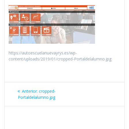
https://autoescuelanuevayrys.es/wp-
content/uploads/2019/01/cropped-Portaldelalumno.jpg
Navegación
Entrada
Anterior:
cropped-
de
anterior:
Portaldelalumno.jpg
entradas