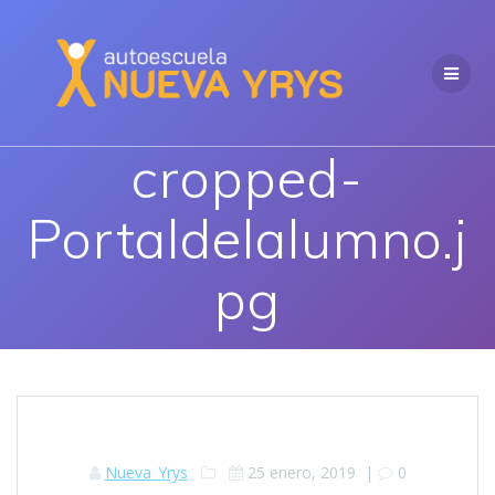
Saltar
al
contenido
cropped-
Portaldelalumno.j
pg
Nueva_Yrys
25 enero, 2019
|
0