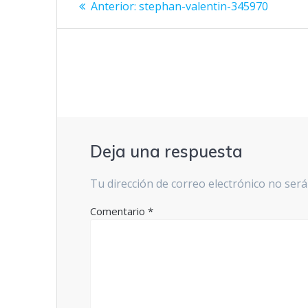
Entrada
Anterior:
stephan-valentin-345970
anterior:
de
entradas
Deja una respuesta
Tu dirección de correo electrónico no será
Comentario
*