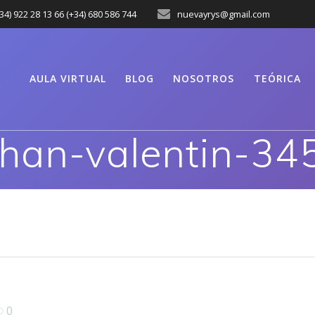
34) 922 28 13 66 (+34) 680 586 744
nuevayrys@gmail.com
AULA VIRTUAL
BLOG
NOSOTROS
TEÓRICA
phan-valentin-34
0